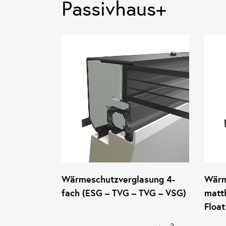
Passivhaus+
Wärmeschutzverglasung 4-
Wärm
fach (ESG – TVG – TVG – VSG)
matth
Float