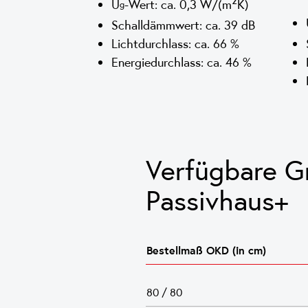
2
U
-Wert: ca. 0,3 W/(m
K)
g
Schalldämmwert: ca. 39 dB
Lichtdurchlass: ca. 66 %
Energiedurchlass: ca. 46 %
Verfügbare G
Passivhaus+
Bestellmaß OKD (in cm)
80 / 80