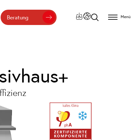
Beratung
Menü
sivhaus+
fizienz