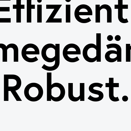
Effizient
megedä
Robust.