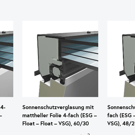
4-
Sonnenschutzverglasung mit
Sonnenschu
–
mattheller Folie 4-fach (ESG –
fach (ESG –
Float – Float – VSG), 60/30
VSG), 48/2