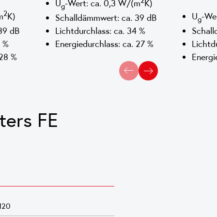
2
U
-Wert: ca. 0,3 W/(m
K)
g
2
m
K)
U
-We
Schalldämmwert: ca. 39 dB
g
39 dB
Lichtdurchlass: ca. 34 %
Schall
0 %
Energiedurchlass: ca. 27 %
Lichtd
 28 %
Energi
ters FE
120