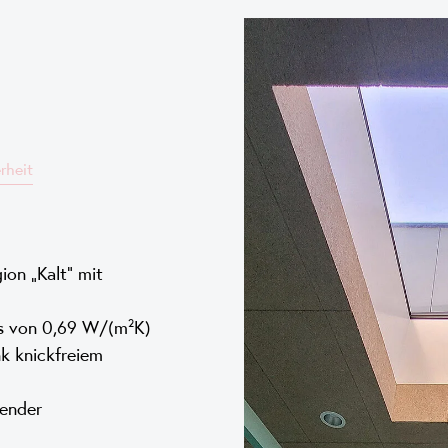
rheit
ion „Kalt“ mit
s von 0,69 W/(m²K)
k knickfreiem
ender