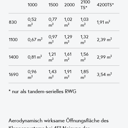
2100
1000
1500
2000
4200TS*
TS*
0,52
0,77
1,02
1,03
830
1,91 m²
m²
m²
m²
m²
0,97
1,29
1,32
1100
0,67 m²
2,39 m²
m²
m²
m²
1,21
1,61
1,56
1400
0,81 m²
2,99 m²
m²
m²
m²
0,96
1,43
1,91
1,85
1690
3,54 m²
m²
m²
m²
m²
* nur als tandem-serielles RWG
Aerodynamisch wirksame Öffnungsfläche des