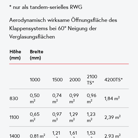
* nur als tandem-serielles RWG
Aerodynamisch wirksame Öffnungsfläche des
Klappensystems bei 60° Neigung der
Verglasungsflächen
Höhe
Breite
(mm)
(mm)
2100
1000
1500
2000
4200TS*
TS*
0,50
0,74
0,99
0,96
830
1,84 m²
m²
m²
m²
m²
0,65
0,97
1,29
1,23
1100
2,39 m²
m²
m²
m²
m²
1,21
1,61
1,53
1400
0,81 m²
2,93 m²