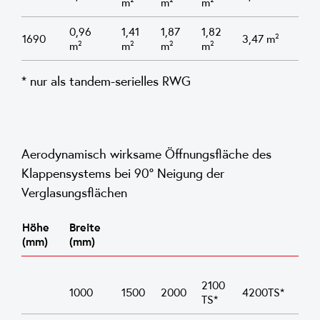
m²
m²
m²
0,96
1,41
1,87
1,82
1690
3,47 m²
m²
m²
m²
m²
* nur als tandem-serielles RWG
Aerodynamisch wirksame Öffnungsfläche des
Klappensystems bei 90° Neigung der
Verglasungsflächen
Höhe
Breite
(mm)
(mm)
2100
1000
1500
2000
4200TS*
TS*