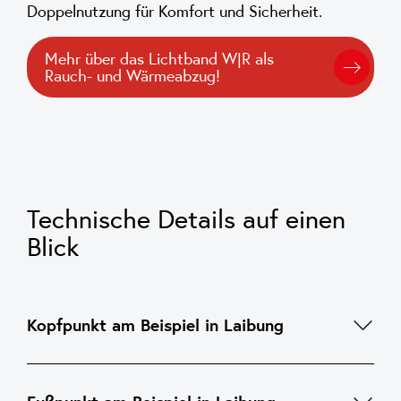
Doppelnutzung für Komfort und Sicherheit.
Mehr über das Lichtband W|R als
Rauch- und Wärmeabzug!
Technische Details auf einen
Blick
Kopfpunkt am Beispiel in Laibung
1. Rahmenprofil
2. Klemmleiste