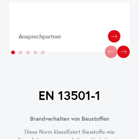
Diese wärmebrückenfreie, thermisch getrennte
Aufkantung nach unten verlaufenden Schenkel
Konstruktion zeichnet LAMILUX mit dem TIP-
verfügt.
Label aus. Die Energieeffizienzeigenschaften sind
gemäß DIN EN 10077 T1 und T2 gerechnet und
geprüft.
Ansprechpartner
EN 13501-1
Brandverhalten von Baustoffen
Diese Norm klassifiziert Baustoffe wie