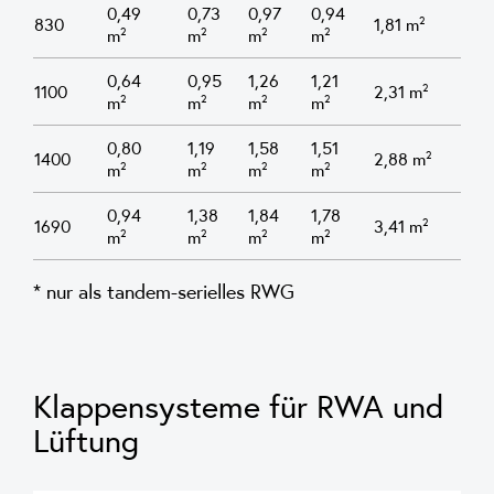
0,49
0,73
0,97
0,94
830
1,81 m²
m²
m²
m²
m²
0,64
0,95
1,26
1,21
1100
2,31 m²
m²
m²
m²
m²
0,80
1,19
1,58
1,51
1400
2,88 m²
m²
m²
m²
m²
0,94
1,38
1,84
1,78
1690
3,41 m²
m²
m²
m²
m²
* nur als tandem-serielles RWG
Klappensysteme für RWA und
Lüftung