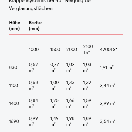
Klappensystems bei 45° Neigung der
Verglasungsflächen
Höhe
Breite
(mm)
(mm)
2100
1000
1500
2000
4200TS*
TS*
0,52
0,77
1,02
1,03
830
1,91 m²
m²
m²
m²
m²
0,68
1,00
1,33
1,32
1100
2,44 m²
m²
m²
m²
m²
0,84
1,25
1,66
1,59
1400
2,99 m²
m²
m²
m²
m²
0,99
1,49
1,98
1,89
1690
3,54 m²
m²
m²
m²
m²