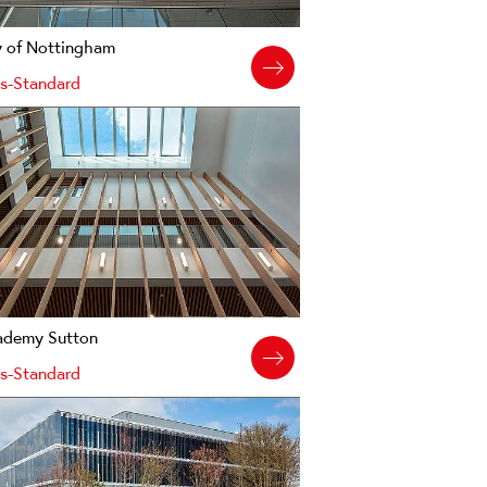
y of Nottingham
s-Standard
ademy Sutton
s-Standard