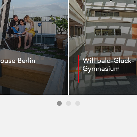
n München
Factory Campus
Düsseldorf