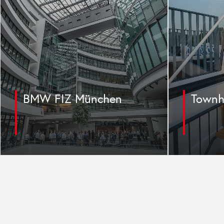
Willibald-Gluck-
Newto
Gymnasium