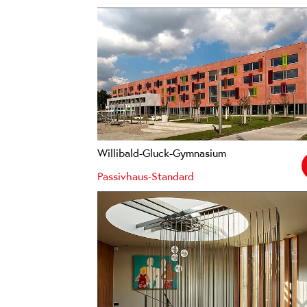
Willibald-Gluck-Gymnasium
Passivhaus-Standard