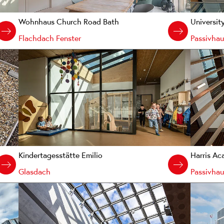
Wohnhaus Church Road Bath
Universit
Flachdach Fenster
Passivhau
Kindertagesstätte Emilio
Harris Ac
Glasdach
Passivhau